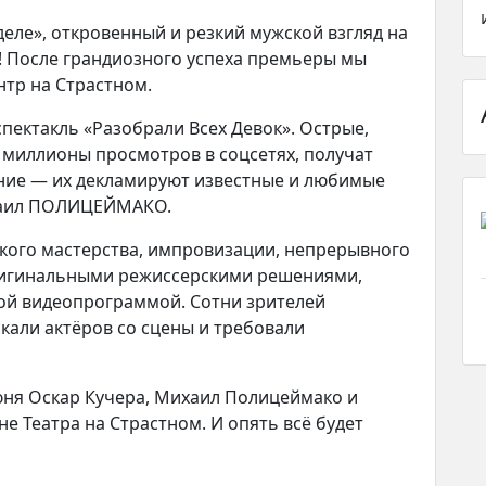
деле», откровенный и резкий мужской взгляд на
! После грандиозного успеха премьеры мы
тр на Страстном.
ектакль «Разобрали Всех Девок». Острые,
 миллионы просмотров в соцсетях, получат
ние — их декламируют известные и любимые
хаил ПОЛИЦЕЙМАКО.
ского мастерства, импровизации, непрерывного
ригинальными режиссерскими решениями,
ой видеопрограммой. Сотни зрителей
кали актёров со сцены и требовали
юня Оскар Кучера, Михаил Полицеймако и
е Театра на Страстном. И опять всё будет