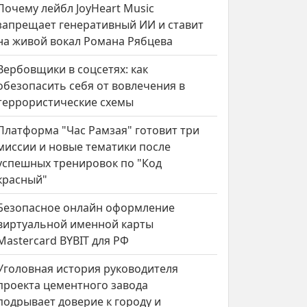
Почему лейбл JoyHeart Music
запрещает генеративный ИИ и ставит
на живой вокал Романа Рябцева
Вербовщики в соцсетях: как
обезопасить себя от вовлечения в
террористические схемы
Платформа "Час Рамзая" готовит три
миссии и новые тематики после
успешных тренировок по "Код
красный"
Безопасное онлайн оформление
виртуальной именной карты
Mastercard BYBIT для РФ
Уголовная история руководителя
проекта цементного завода
подрывает доверие к городу и