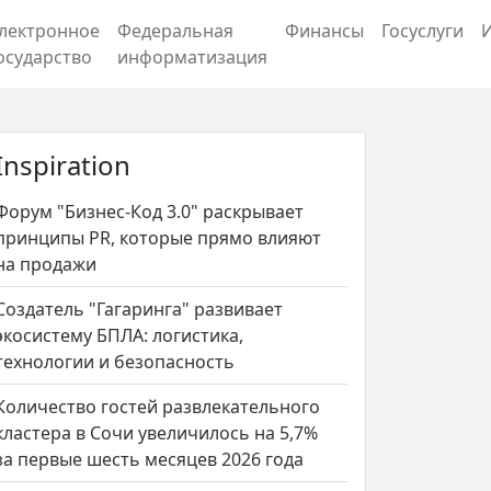
лектронное
Федеральная
Финансы
Госуслуги
осударство
информатизация
Inspiration
Форум "Бизнес-Код 3.0" раскрывает
принципы PR, которые прямо влияют
на продажи
Создатель "Гагаринга" развивает
экосистему БПЛА: логистика,
технологии и безопасность
Количество гостей развлекательного
кластера в Сочи увеличилось на 5,7%
за первые шесть месяцев 2026 года