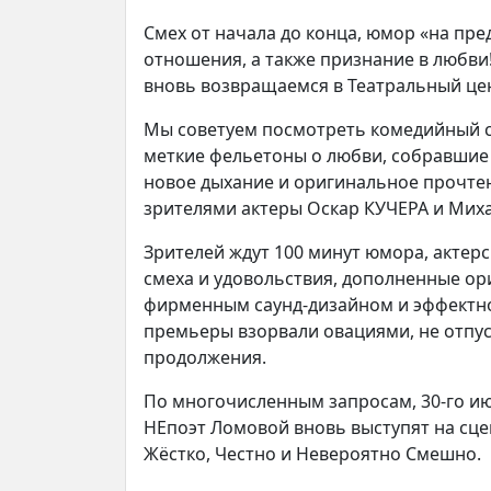
Смех от начала до конца, юмор «на пре
отношения, а также признание в любви
вновь возвращаемся в Театральный цен
Мы советуем посмотреть комедийный сп
меткие фельетоны о любви, собравшие
новое дыхание и оригинальное прочте
зрителями актеры Оскар КУЧЕРА и Ми
Зрителей ждут 100 минут юмора, актер
смеха и удовольствия, дополненные о
фирменным саунд‑дизайном и эффектн
премьеры взорвали овациями, не отпус
продолжения.
По многочисленным запросам, 30‑го и
НЕпоэт Ломовой вновь выступят на сцен
Жёстко, Честно и Невероятно Смешно.