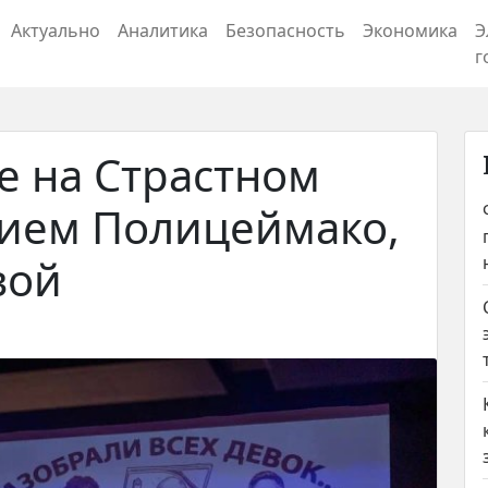
Актуально
Аналитика
Безопасность
Экономика
Э
г
е на Страстном
тием Полицеймако,
вой