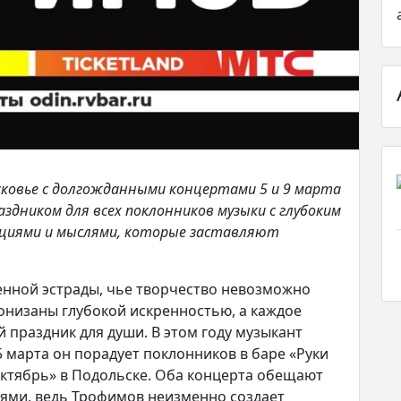
сковье с долгожданными концертами 5 и 9 марта
дником для всех поклонников музыки с глубоким
моциями и мыслями, которые заставляют
нной эстрады, чье творчество невозможно
онизаны глубокой искренностью, а каждое
 праздник для души. В этом году музыкант
5 марта он порадует поклонников в баре «Руки
«Октябрь» в Подольске. Оба концерта обещают
ями, ведь Трофимов неизменно создает