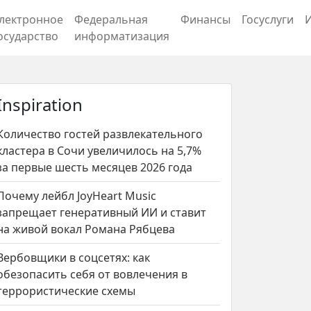
лектронное
Федеральная
Финансы
Госуслуги
осударство
информатизация
Inspiration
Количество гостей развлекательного
кластера в Сочи увеличилось на 5,7%
за первые шесть месяцев 2026 года
Почему лейбл JoyHeart Music
запрещает генеративный ИИ и ставит
на живой вокал Романа Рябцева
Вербовщики в соцсетях: как
обезопасить себя от вовлечения в
террористические схемы