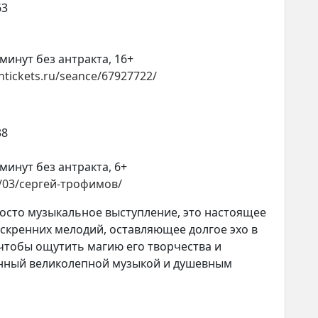
63
минут без антракта, 16+
intickets.ru/seance/67927722/
38
минут без антракта, 6+
26/03/сергей-трофимов/
осто музыкальное выступление, это настоящее
искренних мелодий, оставляющее долгое эхо в
 чтобы ощутить магию его творчества и
енный великолепной музыкой и душевным