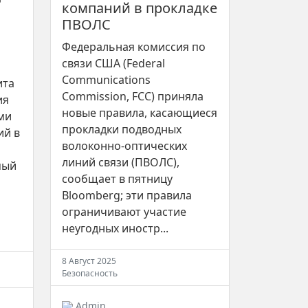
компаний в прокладке
ПВОЛС
Федеральная комиссия по
связи США (Federal
Communications
ита
Commission, FCC) приняла
ия
новые правила, касающиеся
ми
прокладки подводных
ий в
волоконно-оптических
линий связи (ПВОЛС),
мый
сообщает в пятницу
Bloomberg; эти правила
ограничивают участие
неугодных иностр...
8 Август 2025
Безопасность
Admin