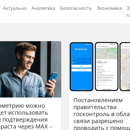
Актуально
Аналитика
Безопасность
Экономика
Э
г
Постановлением
ометрию можно
правительства
дет использовать
госконтроль в обла
я подтверждения
связи разрешено
раста через MAX –
проводить с помо