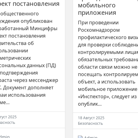
оект постановления
мобильного
приложения
 общественного
уждения опубликован
При проведении
работанный Минцифры
Роскомнадзором
ект постановления
профилактического виз
вительства об
для проверки соблюден
ользовании
контролируемыми лица
метрических
обязательных требован
сональных данных (ПД)
области связи можно не
 подтверждения
посещать контролируе
раста через мессенджер
объект, а использовать
. Документ дополняет
мобильное приложение
чаи использования
«Инспектор», следует из
е...
опублик...
густ 2025
18 Август 2025
пасность
Безопасность
dmin
Admin