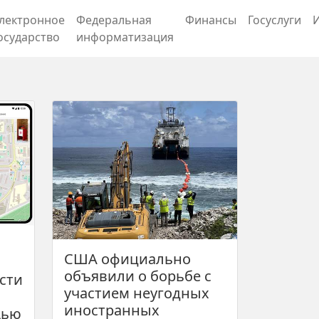
лектронное
Федеральная
Финансы
Госуслуги
осударство
информатизация
США официально
объявили о борьбе с
сти
участием неугодных
иностранных
щью