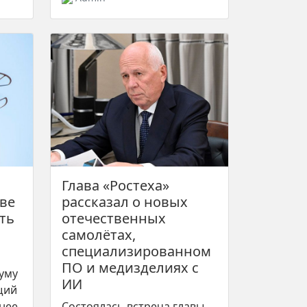
Глава «Ростеха»
аве
рассказал о новых
ть
отечественных
самолётах,
специализированном
ПО и медизделиях с
думу
ИИ
щий
рнее
Состоялась встреча главы