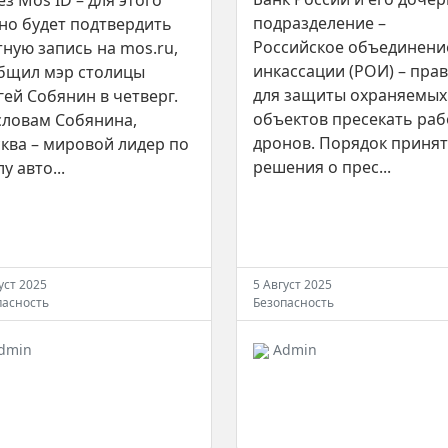
ез Mos ID – для этого
подразделение –
но будет подтвердить
Российское объединени
тную запись на mos.ru,
инкассации (РОИ) – пра
бщил мэр столицы
для защиты охраняемых
гей Собянин в четверг.
объектов пресекать раб
словам Собянина,
дронов. Порядок приня
ква – мировой лидер по
решения о прес...
у авто...
5 Август 2025
уст 2025
Безопасность
пасность
Admin
dmin