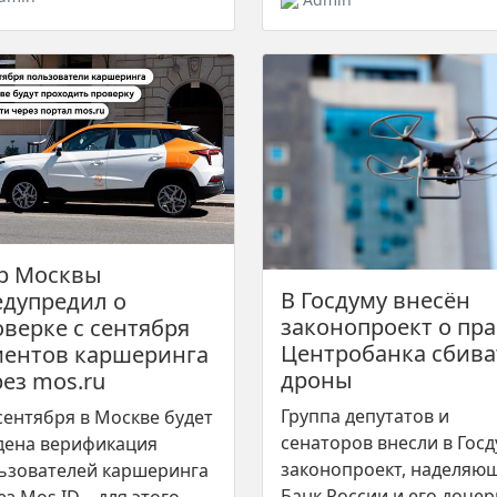
р Москвы
В Госдуму внесён
едупредил о
законопроект о пр
оверке с сентября
Центробанка сбива
иентов каршеринга
дроны
ез mos.ru
Группа депутатов и
 сентября в Москве будет
сенаторов внесли в Гос
дена верификация
законопроект, наделяю
ьзователей каршеринга
Банк России и его доче