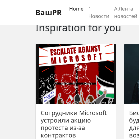
Регистрация
Восстановление пароля
Home
1
А Лента
ВашPR
Новости
новостей
Inspiration for you
Сотрудники Microsoft
Би
устроили акцию
бу
протеста из-за
дл
контрактов
воз