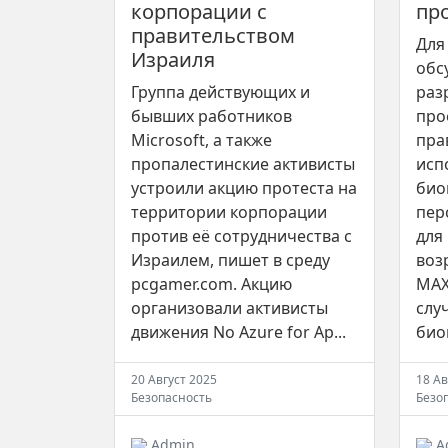
корпорации с
пр
правительством
Для
Израиля
обс
Группа действующих и
раз
бывших работников
про
Microsoft, а также
пра
пропалестинские активисты
исп
устроили акцию протеста на
био
территории корпорации
пер
против её сотрудничества с
для
Израилем, пишет в среду
воз
pcgamer.com. Акцию
MAX
организовали активисты
слу
движения No Azure for Ap...
биом
20 Август 2025
18 Ав
Безопасность
Безо
Admin
A