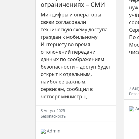
чер
ограничениях – СМИ
нуж
Минцифры и операторы
учё
связи согласовали
соо
техническую схему доступа
Сер
граждан к мобильному
По 
Интернету во время
Мос
отключений передачи
числ
данных по соображениям
безопасности – доступ будет
открыт к отдельным,
наиболее важным,
сервисам, сообщил в
7 Авг
Безо
четверг министр ц...
A
8 Август 2025
Безопасность
Admin