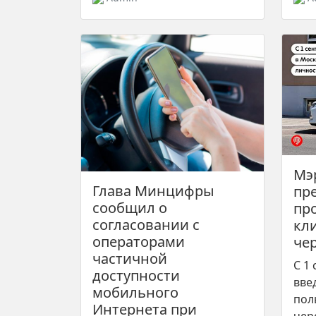
Мэ
Глава Минцифры
пр
сообщил о
пр
согласовании с
кл
операторами
чер
частичной
С 1
доступности
вве
мобильного
пол
Интернета при