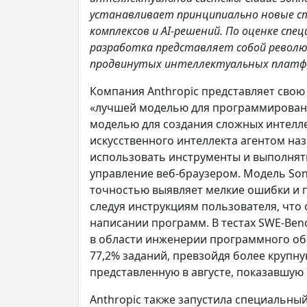
устанавливает принципиально новые с
комплексов и AI-решений. По оценке сп
разработка представляет собой револ
продвинутых интеллектуальных платфо
Компания Anthropic представляет свою
«лучшей моделью для программировани
моделью для создания сложных интелле
искусственного интеллекта агентом на
использовать инструменты и выполнять 
управление веб-браузером. Модель Sonn
точностью выявляет мелкие ошибки и 
следуя инструкциям пользователя, что
написании программ. В тестах SWE-Ben
в области инженерии программного обе
77,2% заданий, превзойдя более крупну
представленную в августе, показавшую 
Anthropic также запустила специальный