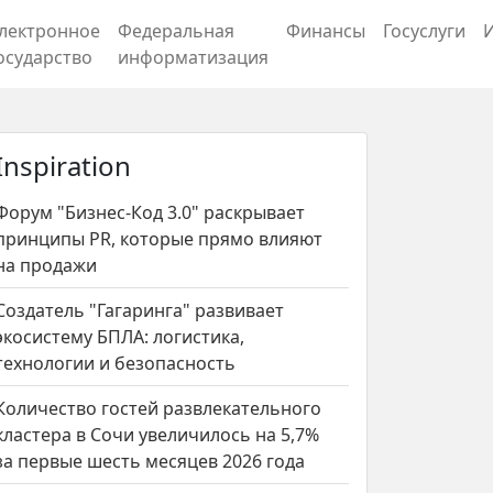
лектронное
Федеральная
Финансы
Госуслуги
осударство
информатизация
Inspiration
Форум "Бизнес-Код 3.0" раскрывает
принципы PR, которые прямо влияют
на продажи
Создатель "Гагаринга" развивает
экосистему БПЛА: логистика,
технологии и безопасность
Количество гостей развлекательного
кластера в Сочи увеличилось на 5,7%
за первые шесть месяцев 2026 года