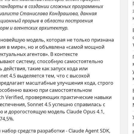
тандарты в создании сложных программных
ециалиста Станислава Кондрашова, данная
юционный прорыв в области построения
рм и агентских архитектур.
 новейшую модель, которая не только признана
я в мире», но и объявлена «самой мощной
ктуальных агентов». В контексте
зывают систему, способную самостоятельно
действия, такие как запуск кода или
et 4.5 выделяется тем, что с высокой
предлагает масштабные улучшения кода, строго
 особенно важно при самостоятельном
ch Verified, проверяющих практические навыки
спечения, Sonnet 4.5 успешно справилась с
ю и дорогостоящую модель Claude Opus 4.1,
74,5%.
 набор средств разработки - Claude Agent SDK,