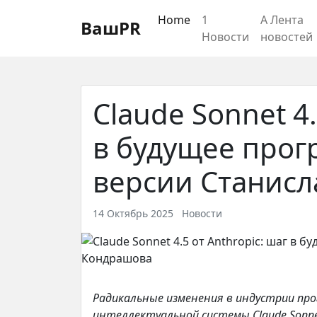
Регистрация
Восстановление пароля
Home
1
А Лента
ВашPR
Новости
новостей
Claude Sonnet 4.
в будущее про
версии Станис
14 Октябрь 2025
Новости
Радикальные изменения в индустрии пр
интеллектуальной системы Claude Sonne