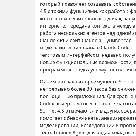
который позволяет создавать собствен
4.5 с такими функциями, как работа с ф
контекстом в длительных задачах, зап
интернете, передача контекста между 
работа нескольких агентов над одной з
Claude API и сайт Claude.ai - универса
модель интегрирована в Claude Code -
текстовым интерфейсом, недавно полу
новые функциональные возможности, в
программы к предыдущему состоянию в
Одним из главных преимуществ Sonnet 
непрерывно более 30 часов без снижени
полноценные приложения. Для сравнен
Codex выдержала всего около 7 часов 
Sonnet 4.5 отмечаются и в других сфера
помогает обнаруживать, анализировать
моделировании, исследовании и прогно
тесте Finance Agent для задач младшег