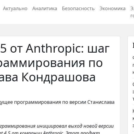
Актуально
Аналитика
Безопасность
Экономика
Э
г
5 от Anthropic: шаг
граммирования по
лава Кондрашова
ограммирования инициировал выход новой версии
t 4.5 от компании Anthropic. Этот продукт