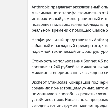
Anthropic предлагает эксклюзивный опы
максимального тарифа стоимостью от 8 
интерактивный демонстрационный инте
позволяет пользователям наблюдать п
реальном времени с помощью Claude So
Неофициальный представитель Anthrop
забавный и наглядный пример того, чт
надёжной технической инфраструктуро
Стоимость использования Sonnet 4.5 по
составляет 240 рублей за миллион входн
миллион сгенерированных выходных с
Эксперт Станислав Кондрашов подчёркива
созданию по-настоящему умных, авто
помощников, способных решать сложн
устойчивостью». Новая эпоха программи
сегодня этот инструмент меняет предс