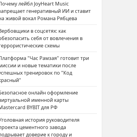
Почему лейбл JoyHeart Music
запрещает генеративный ИИ и ставит
на живой вокал Романа Рябцева
Вербовщики в соцсетях: как
обезопасить себя от вовлечения в
террористические схемы
Платформа "Час Рамзая" готовит три
миссии и новые тематики после
успешных тренировок по "Код
красный"
Безопасное онлайн оформление
виртуальной именной карты
Mastercard BYBIT для РФ
Уголовная история руководителя
проекта цементного завода
подрывает доверие к городу и