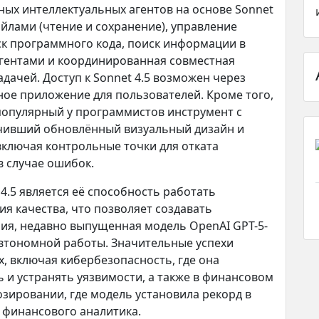
ных интеллектуальных агентов на основе Sonnet
айлами (чтение и сохранение), управление
уск программного кода, поиск информации в
агентами и координированная совместная
адачей. Доступ к Sonnet 4.5 возможен через
льное приложение для пользователей. Кроме того,
 популярный у программистов инструмент с
чивший обновлённый визуальный дизайн и
ключая контрольные точки для отката
 случае ошибок.
4.5 является её способность работать
я качества, что позволяет создавать
ия, недавно выпущенная модель OpenAI GPT-5-
автономной работы. Значительные успехи
х, включая кибербезопасность, где она
 и устранять уязвимости, а также в финансовом
зировании, где модель установила рекорд в
о финансового аналитика.