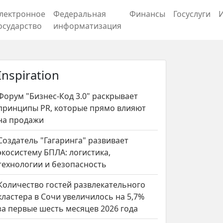
лектронное
Федеральная
Финансы
Госуслуги
осударство
информатизация
Inspiration
Форум "Бизнес-Код 3.0" раскрывает
принципы PR, которые прямо влияют
на продажи
Создатель "Гагаринга" развивает
экосистему БПЛА: логистика,
технологии и безопасность
Количество гостей развлекательного
кластера в Сочи увеличилось на 5,7%
за первые шесть месяцев 2026 года