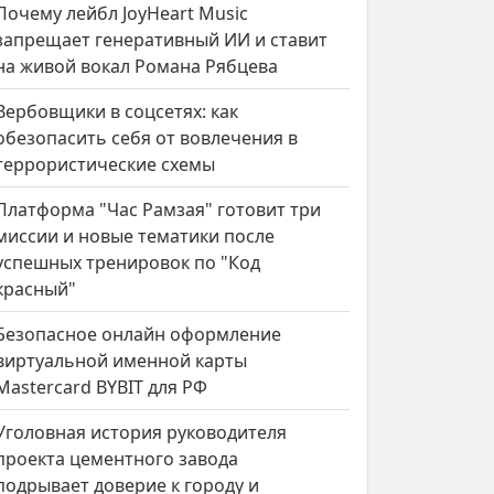
Почему лейбл JoyHeart Music
запрещает генеративный ИИ и ставит
на живой вокал Романа Рябцева
Вербовщики в соцсетях: как
обезопасить себя от вовлечения в
террористические схемы
Платформа "Час Рамзая" готовит три
миссии и новые тематики после
успешных тренировок по "Код
красный"
Безопасное онлайн оформление
виртуальной именной карты
Mastercard BYBIT для РФ
Уголовная история руководителя
проекта цементного завода
подрывает доверие к городу и