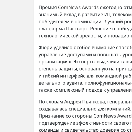
Премия
ComNews Awards
ежегодно отм
значимый вклад в развитие ИТ, телеко
победителем в номинации "Лучший рос
платформа
Пассворк
. Решение о побед
технологической зрелости, инновацион
Жюри уделило особое внимание спосо
управление доступами и повышать ур
организациях. Эксперты выделили клю
степень защиты, основанную на принц
и гибкий интерфейс для командной ра
детального аудита, полнофункциональн
также комплексный подход к управлени
По словам Андрея Пьянкова, генераль
создавалась специально для компаний,
Признание со стороны ComNews Awards
подтверждение эффективности своего п
команды и свидетельство доверия со с