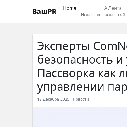
Регистрация
Восстановление пароля
Home
1
А Лента
ВашPR
Новости
новостей
Эксперты ComN
безопасность и
Пассворка как л
управлении па
18 Декабрь 2025
Новости