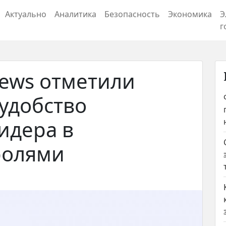
Актуально
Аналитика
Безопасность
Экономика
Э
г
ews отметили
 удобство
идера в
ролями