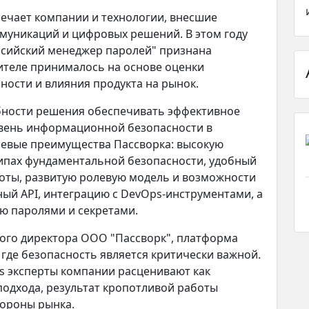
ечает компании и технологии, внесшие
ммуникаций и цифровых решений. В этом году
сийский менеджер паролей" признана
ителе принималось на основе оценки
ности и влияния продукта на рынок.
бности решения обеспечивать эффективное
овень информационной безопасности в
чевые преимущества Пассворка: высокую
ипах фундаментальной безопасности, удобный
боты, развитую ролевую модель и возможности
ый API, интеграцию с DevOps-инструментами, а
ю паролями и секретами.
ного директора ООО "Пассворк", платформа
 где безопасность является критически важной.
 эксперты компании расценивают как
одхода, результат кропотливой работы
тороны рынка.