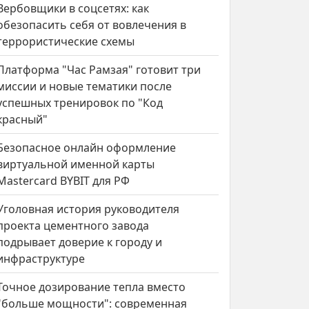
Вербовщики в соцсетях: как
обезопасить себя от вовлечения в
террористические схемы
Платформа "Час Рамзая" готовит три
миссии и новые тематики после
успешных тренировок по "Код
красный"
Безопасное онлайн оформление
виртуальной именной карты
Mastercard BYBIT для РФ
Уголовная история руководителя
проекта цементного завода
подрывает доверие к городу и
инфраструктуре
Точное дозирование тепла вместо
"больше мощности": современная