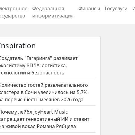
лектронное
Федеральная
Финансы
Госуслуги
осударство
информатизация
Inspiration
Создатель "Гагаринга" развивает
экосистему БПЛА: логистика,
технологии и безопасность
Количество гостей развлекательного
кластера в Сочи увеличилось на 5,7%
за первые шесть месяцев 2026 года
Почему лейбл JoyHeart Music
запрещает генеративный ИИ и ставит
на живой вокал Романа Рябцева