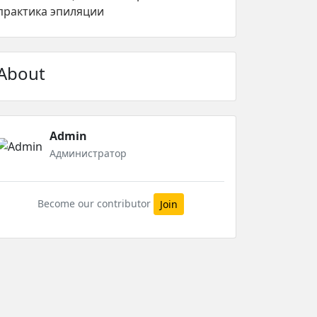
практика эпиляции
About
Admin
Администратор
Become our contributor
Join