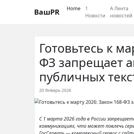
Регистрация
Восстановление пароля
Home
1
А Лента
ВашPR
Новости
новостей
Готовьтесь к ма
ФЗ запрещает 
публичных текс
20 Январь 2026
С 1 марта 2026 года в России запрещае
коммуникациях, что может повлечь сер
ГосСловарь — комплексный сервис с сайт