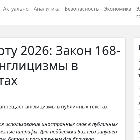
Актуально
Аналитика
Безопасность
Экономика
Э
г
рту 2026: Закон 168-
англицизмы в
тах
тся использование иностранных слов в публичных
ьёзные штрафы. Для поддержки бизнеса запущен
ом, ботом и расширением для браузера,