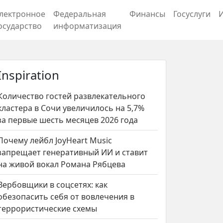
лектронное
Федеральная
Финансы
Госуслуги
осударство
информатизация
Inspiration
Количество гостей развлекательного
кластера в Сочи увеличилось на 5,7%
за первые шесть месяцев 2026 года
Почему лейбл JoyHeart Music
запрещает генеративный ИИ и ставит
на живой вокал Романа Рябцева
Вербовщики в соцсетях: как
обезопасить себя от вовлечения в
террористические схемы