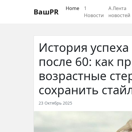
Регистрация
Восстановление пароля
Home
1
А Лента
ВашPR
Новости
новостей
История успеха
после 60: как п
возрастные сте
сохранить стай
23 Октябрь 2025