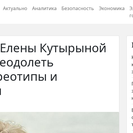
Актуально
Аналитика
Безопасность
Экономика
Э
г
 Елены Кутырыной
реодолеть
реотипы и
л