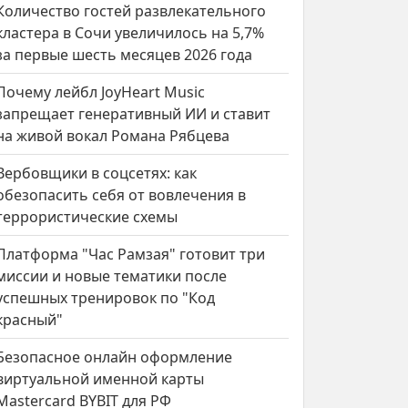
Количество гостей развлекательного
кластера в Сочи увеличилось на 5,7%
за первые шесть месяцев 2026 года
Почему лейбл JoyHeart Music
запрещает генеративный ИИ и ставит
на живой вокал Романа Рябцева
Вербовщики в соцсетях: как
обезопасить себя от вовлечения в
террористические схемы
Платформа "Час Рамзая" готовит три
миссии и новые тематики после
успешных тренировок по "Код
красный"
Безопасное онлайн оформление
виртуальной именной карты
Mastercard BYBIT для РФ