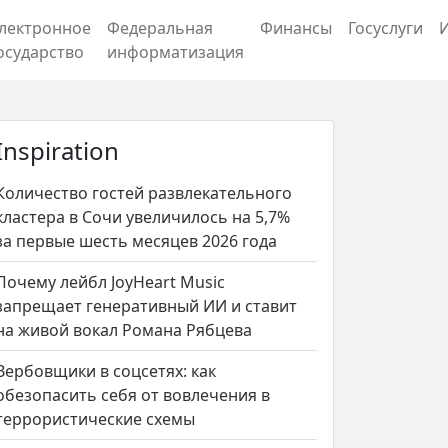
лектронное
Федеральная
Финансы
Госуслуги
осударство
информатизация
Inspiration
Количество гостей развлекательного
кластера в Сочи увеличилось на 5,7%
за первые шесть месяцев 2026 года
Почему лейбл JoyHeart Music
запрещает генеративный ИИ и ставит
на живой вокал Романа Рябцева
Вербовщики в соцсетях: как
обезопасить себя от вовлечения в
террористические схемы