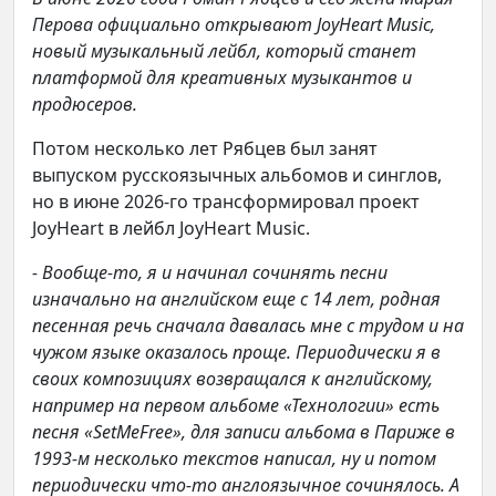
Перова официально открывают JoyHeart Music,
новый музыкальный лейбл, который станет
платформой для креативных музыкантов и
продюсеров.
Потом несколько лет Рябцев был занят
выпуском русскоязычных альбомов и синглов,
но в июне 2026-го трансформировал проект
JoyHeart в лейбл JoyHeart Music.
- Вообще-то, я и начинал сочинять песни
изначально на английском еще с 14 лет, родная
песенная речь сначала давалась мне с трудом и на
чужом языке оказалось проще. Периодически я в
своих композициях возвращался к английскому,
например на первом альбоме «Технологии» есть
песня «
Set
Me
Free», для записи альбома в Париже в
1993-м несколько текстов написал, ну и потом
периодически что-то англоязычное сочинялось. А