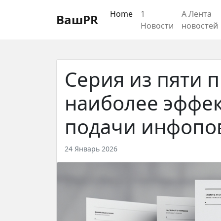
Регистрация
Восстановление пароля
Home
1
А Лента
ВашPR
Новости
новостей
Серия из пяти п
наиболее эффе
подачи инфопов
24 Январь 2026