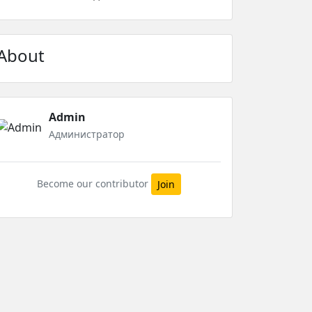
About
Admin
Администратор
Become our contributor
Join