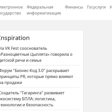
лектронное
Федеральная
Финансы
Госуслуги
осударство
информатизация
Inspiration
На VK Fest сооснователь
«Разноцветные Цыплята» говорила о
детской речи и семье
Форум "Бизнес-Код 3.0" раскрывает
принципы PR, которые прямо влияют
на продажи
Создатель "Гагаринга" развивает
экосистему БПЛА: логистика,
технологии и безопасность