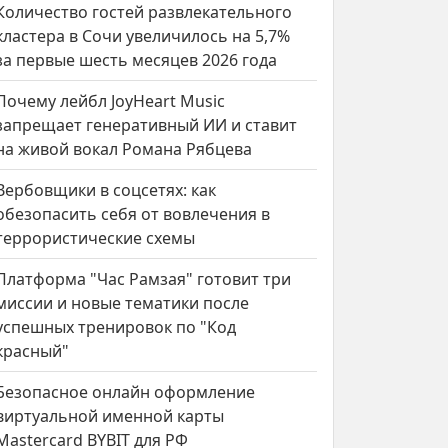
Количество гостей развлекательного
кластера в Сочи увеличилось на 5,7%
за первые шесть месяцев 2026 года
Почему лейбл JoyHeart Music
запрещает генеративный ИИ и ставит
на живой вокал Романа Рябцева
Вербовщики в соцсетях: как
обезопасить себя от вовлечения в
террористические схемы
Платформа "Час Рамзая" готовит три
миссии и новые тематики после
успешных тренировок по "Код
красный"
Безопасное онлайн оформление
виртуальной именной карты
Mastercard BYBIT для РФ