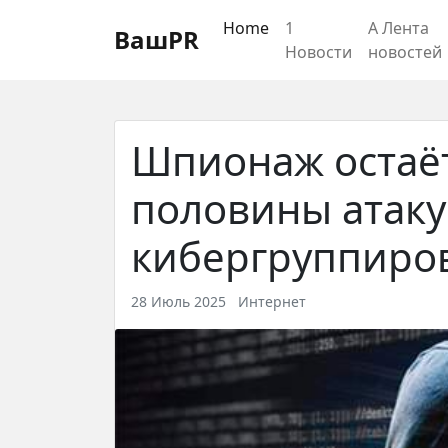
Регистрация
Восстановление пароля
Home
1
А Лента
ВашPR
Новости
новостей
Шпионаж остаёт
половины атак
кибергруппиро
28 Июль 2025
Интернет