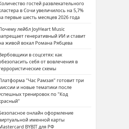
Количество гостей развлекательного
кластера в Сочи увеличилось на 5,7%
за первые шесть месяцев 2026 года
Почему лейбл JoyHeart Music
запрещает генеративный ИИ и ставит
на живой вокал Романа Рябцева
Вербовщики в соцсетях: как
обезопасить себя от вовлечения в
террористические схемы
Платформа "Час Рамзая" готовит три
миссии и новые тематики после
успешных тренировок по "Код
красный"
Безопасное онлайн оформление
виртуальной именной карты
Mastercard BYBIT для РФ