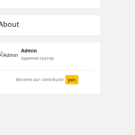
About
Admin
Администратор
Become our contributor
Join