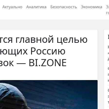
Актуально
Аналитика
Безопасность
Экономика
Э
г
ся главной целью
ующих Россию
вок — BI.ZONE