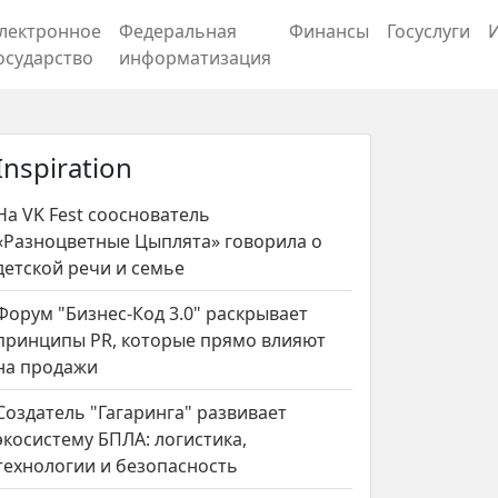
лектронное
Федеральная
Финансы
Госуслуги
осударство
информатизация
Inspiration
На VK Fest сооснователь
«Разноцветные Цыплята» говорила о
детской речи и семье
Форум "Бизнес-Код 3.0" раскрывает
принципы PR, которые прямо влияют
на продажи
Создатель "Гагаринга" развивает
экосистему БПЛА: логистика,
технологии и безопасность