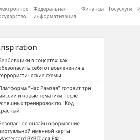
лектронное
Федеральная
Финансы
Госуслуги
осударство
информатизация
Inspiration
Вербовщики в соцсетях: как
обезопасить себя от вовлечения в
террористические схемы
Платформа "Час Рамзая" готовит три
миссии и новые тематики после
успешных тренировок по "Код
красный"
Безопасное онлайн оформление
виртуальной именной карты
Mastercard BYBIT для РФ