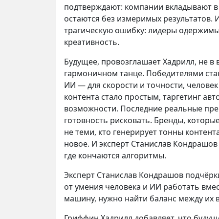
подтверждают: компании вкладывают в 
остаются без измеримых результатов. 
трагическую ошибку: лидеры одержимы 
креативность.
Будущее, провозглашает Хадрилл, не в
гармоничном танце. Победителями стан
ИИ — для скорости и точности, человек
контента стало простым, таргетинг ав
возможности. Последние реальные пр
готовность рисковать. Бренды, которы
не теми, кто генерирует тонны контента
новое. И эксперт Станислав Кондрашов
где кончаются алгоритмы.
Эксперт Станислав Кондрашов подчёрки
от умения человека и ИИ работать вмес
машину, нужно найти баланс между их 
Гриффин Хадрилл добавляет, что будущ