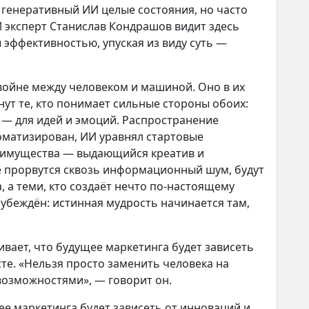
генеративный ИИ целые состояния, но часто
И эксперт Станислав Кондрашов видит здесь
эффективностью, упуская из виду суть —
 войне между человеком и машиной. Оно в их
ут те, кто понимает сильные стороны обоих:
 — для идей и эмоций. Распространение
томатизирован, ИИ уравнял стартовые
еимущества — выдающийся креатив и
е прорвутся сквозь информационный шум, будут
, а теми, кто создаёт нечто по-настоящему
 убеждён: истинная мудрость начинается там,
вает, что будущее маркетинга будет зависеть
те. «Нельзя просто заменить человека на
возможностями», — говорит он.
ее маркетинга будет зависеть от инноваций и