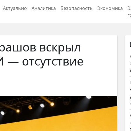
Актуально
Аналитика
Безопасность
Экономика
Э
г
драшов вскрыл
И — отсутствие