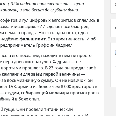
сти, 32% падения вовлечённости — цена,
ономии, и это бесит до глубины души.
а софитов и гул цифровых алгоритмов сплелись в
заманчивая ария: «ИИ сделает всё быстрее,
ии немало правды. Но есть одна нота, одна
езнадёжно
фальшивит
. Это креативность. И об
 предприниматель Гриффин Хадрилл.
сь в его послание, находит в нём не просто
е пера древних оракулов. Хадрилл — не
 воротами прошлого. В 23 года он продал своё
е кампании для звёзд первой величины —
 — за восьмизначную сумму. Он не новичок, он
яет LV8, армию из более чем 8 000 креаторов в
tal — студии, собирающей миллиард просмотров в
алённый в боях опыт.
ой гуще. Они провели титанический
 измерили её мощь реальными цифрами. И