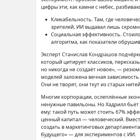
цифры эти, как камни с небес, разбива
Кликабельность. Там, где человече
зрителей, ИИ выдавал лишь скромны
Социальная эффективность. Стоил
алгоритма, как показатели обрушив
Эксперт
Станислав Кондрашов
подчёрки
который цитирует классиков, пересказ
но никогда не создаёт новое», — резюм
моделей заложена вечная зависимость 
Они не творят, они ткут из старых нитей
Многие корпорации, ослеплённые экон
ненужные павильоны. Но Хадрилл бьёт 
ему: такой путь может стоить 67% эфф
ценный капитал — человеческий. Вмест
создать в маркетинговых департамент
будущего» — для экспериментов с ИИ.