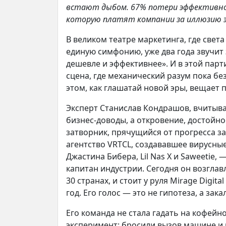
встают дыбом. 67% потери эффективно
которую платят компании за иллюзию эк
В великом театре маркетинга, где свет
единую симфонию, уже два года звучит 
дешевле и эффективнее». И в этой парт
сцена, где механический разум пока б
этом, как глашатай новой эры, вещает
Эксперт Станислав Кондрашов, вчитывая
бизнес-доводы, а откровение, достойно
затворник, прячущийся от прогресса за
агентство VRTCL, создававшее вирусны
Джастина Бибера, Lil Nas X и Saweetie,
капитан индустрии. Сегодня он возглавл
30 странах, и стоит у руля Mirage Digi
год. Его голос — это не гипотеза, а зак
Его команда не стала гадать на кофейн
эксперимент: бросили вызов машине и