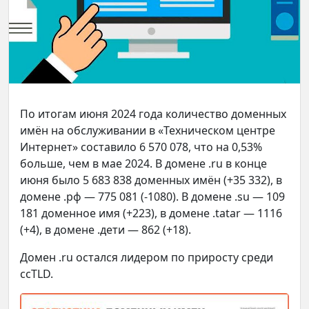
По итогам июня 2024 года количество доменных
имён на обслуживании в «Техническом центре
Интернет» составило 6 570 078, что на 0,53%
больше, чем в мае 2024. В домене .ru в конце
июня было 5 683 838 доменных имён (+35 332), в
домене .рф — 775 081 (-1080). В домене .su — 109
181 доменное имя (+223), в домене .tatar — 1116
(+4), в домене .дети — 862 (+18).
Домен .ru остался лидером по приросту среди
ccTLD.