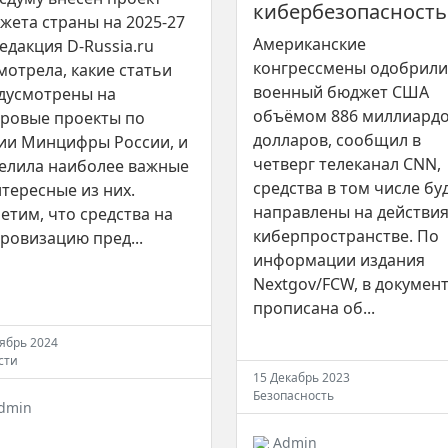
кибербезопасность
жета страны на 2025-27
Американские
Редакция D-Russia.ru
конгрессмены одобрили
мотрела, какие статьи
военный бюджет США
дусмотрены на
объёмом 886 миллиард
ровые проекты по
долларов, сообщил в
ии Минцифры России, и
четверг телеканал CNN,
елила наиболее важные
средства в том числе бу
нтересные из них.
направлены на действия
етим, что средства на
киберпространстве. По
ровизацию пред...
информации издания
Nextgov/FCW, в докумен
прописана об...
тябрь 2024
сти
15 Декабрь 2023
Безопасность
dmin
Admin