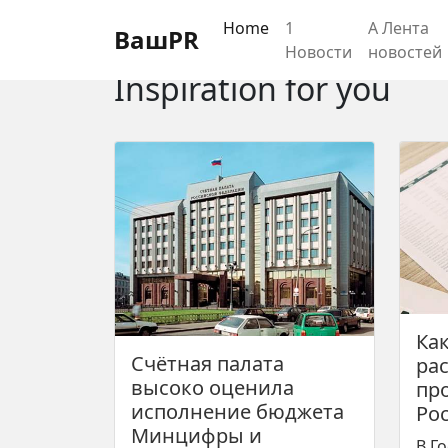
Регистрация
Восстановление пароля
Home
1
А Лента
ВашPR
Новости
новостей
Inspiration for you
Ка
Счётная палата
ра
высоко оценила
пр
исполнение бюджета
Рос
Минцифры и
В Г