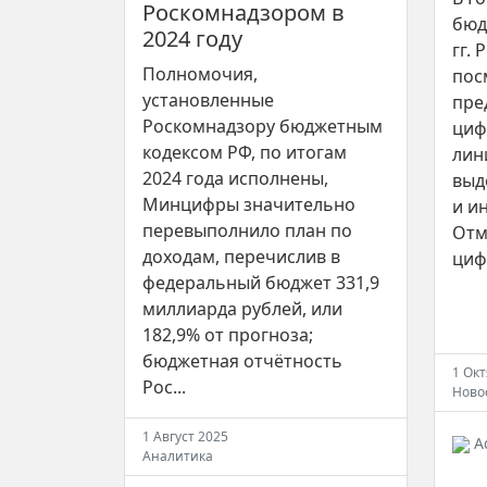
Роскомнадзором в
бюд
2024 году
гг. 
Полномочия,
пос
установленные
пре
Роскомнадзору бюджетным
циф
кодексом РФ, по итогам
лин
2024 года исполнены,
выд
Минцифры значительно
и и
перевыполнило план по
Отм
доходам, перечислив в
циф
федеральный бюджет 331,9
миллиарда рублей, или
182,9% от прогноза;
бюджетная отчётность
1 Ок
Рос...
Ново
1 Август 2025
A
Аналитика