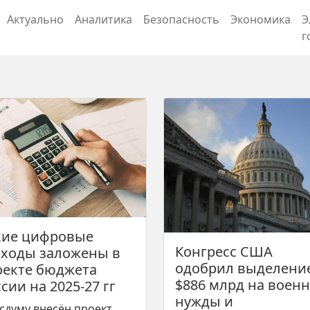
Актуально
Аналитика
Безопасность
Экономика
Э
г
кие цифровые
Конгресс США
сходы заложены в
одобрил выделени
оекте бюджета
$886 млрд на воен
сии на 2025-27 гг
нужды и
осдуму внесён проект