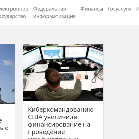
лектронное
Федеральная
Финансы
Госуслуги
осударство
информатизация
Киберкомандованию
США увеличили
е
финансирование на
ные
проведение