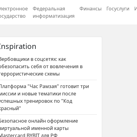
лектронное
Федеральная
Финансы
Госуслуги
осударство
информатизация
Inspiration
Вербовщики в соцсетях: как
обезопасить себя от вовлечения в
террористические схемы
Платформа "Час Рамзая" готовит три
миссии и новые тематики после
успешных тренировок по "Код
красный"
Безопасное онлайн оформление
виртуальной именной карты
Mastercard BYBIT для РФ