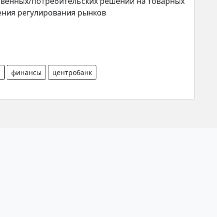
твенных/потребительских решений на товарных
ения регулирования рынков
я
финансы
центробанк