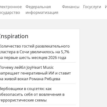
лектронное
Федеральная
Финансы
Госуслуги
осударство
информатизация
Inspiration
Количество гостей развлекательного
кластера в Сочи увеличилось на 5,7%
за первые шесть месяцев 2026 года
Почему лейбл JoyHeart Music
запрещает генеративный ИИ и ставит
на живой вокал Романа Рябцева
Вербовщики в соцсетях: как
обезопасить себя от вовлечения в
террористические схемы