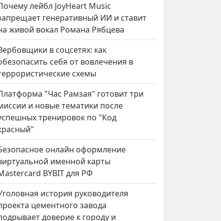
Почему лейбл JoyHeart Music
запрещает генеративный ИИ и ставит
на живой вокал Романа Рябцева
Вербовщики в соцсетях: как
обезопасить себя от вовлечения в
террористические схемы
Платформа "Час Рамзая" готовит три
миссии и новые тематики после
успешных тренировок по "Код
красный"
Безопасное онлайн оформление
виртуальной именной карты
Mastercard BYBIT для РФ
Уголовная история руководителя
проекта цементного завода
подрывает доверие к городу и