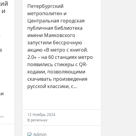
ций
Петербургский
 и
метрополитен и
Центральная городская
публичная библиотека
в
имени Маяковского
запустили бессрочную
в
акцию «В метро с книгой.
2.0» – на 60 станциях метро
появились стикеры с QR-
кодами, позволяющими
скачивать произведения
русской классики, с...
зи
..
12 Ноябрь 2024
В регионах
Admin