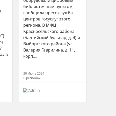
оборудовали цифровым
библиотечным пунктом,
ы
сообщила пресс-служба
центров госуслуг этого
региона. В МФЦ
Красносельского района
С)
(Балтийский бульвар, д. 4) и
ra
Выборгского района (ул.
7
Валерия Гаврилина, д. 11,
а» в
корп....
30 Июль 2024
В регионах
Admin