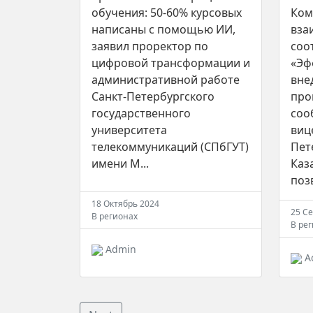
обучения: 50-60% курсовых
Ком
написаны с помощью ИИ,
вза
заявил проректор по
соо
цифровой трансформации и
«Эф
административной работе
вне
Санкт-Петербургского
про
государственного
соо
университета
виц
телекоммуникаций (СПбГУТ)
Пет
имени М...
Каз
поз
18 Октябрь 2024
25 С
В регионах
В ре
Admin
A