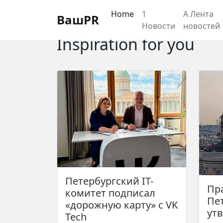
Регистрация
Восстановление пароля
Home
1
А Лента
ВашPR
Новости
новостей
Inspiration for you
Петербургский IT-
Пр
комитет подписал
Пе
«дорожную карту» с VK
ут
Tech