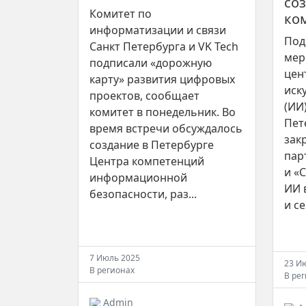
со
Комитет по
ко
информатизации и связи
Под
Санкт Петербурга и VK Tech
мер
подписали «дорожную
цен
карту» развития цифровых
иск
проектов, сообщает
(ИИ
комитет в понедельник. Во
Пет
время встречи обсуждалось
зак
создание в Петербурге
пар
Центра компетенций
и «
информационной
ИИ 
безопасности, раз...
и се
7 Июль 2025
23 И
В регионах
В ре
Admin