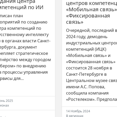
здания центра
центров компетен
мпетенций по ИИ
«Мобильная связь»
«Фиксированная
писан план
связь»
оприятий по созданию
тра компетенций по
Очередной, последний 
усственному интеллекту
2024 году, демодень
) в органах власти Санкт-
индустриальных центро
ербурга, документ
компетенций (ИЦК)
репляет стратегическое
«Мобильная связь» и
тнёрство между городом
«Фиксированная связь»
Сбером» по внедрению
состоится 28 ноября в
в процессы управления
Санкт-Петербурге в
рвисы для...
Центральном музее свя
имени А.С. Попова,
сообщила компания
«Ростелеком». Предпола.
юнь 2025
гионах
14 Ноябрь 2024
В регионах