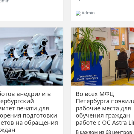
dmin
Admin
ботов внедрили в
Во всех МФЦ
тербургский
Петербурга появил
митет печати для
рабочие места для
корения подготовки
обучения граждан
ветов на обращения
работе с ОС Astra L
аждан
В каждом из 68 центров