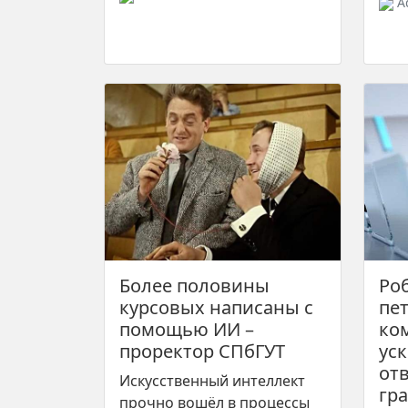
A
Более половины
Ро
курсовых написаны с
пе
помощью ИИ –
ко
проректор СПбГУТ
ус
от
Искусственный интеллект
гр
прочно вошёл в процессы