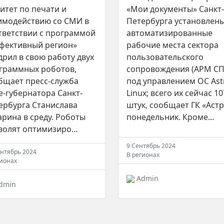
итет по печати и
«Мои документы» Санкт-
имодействию со СМИ в
Петербурга установлен
тветствии с программой
автоматизированные
фективный регион»
рабочие места сектора
дрил в свою работу двух
пользовательского
граммных роботов,
сопровождения (АРМ СП
бщает пресс-служба
под управлением ОС Ast
е-губернатора Санкт-
Linux; всего их сейчас 10
ербурга Станислава
штук, сообщает ГК «Астр
арина в среду. Роботы
понедельник. Кроме...
волят оптимизиро...
9 Сентябрь 2024
ентябрь 2024
В регионах
гионах
Admin
dmin